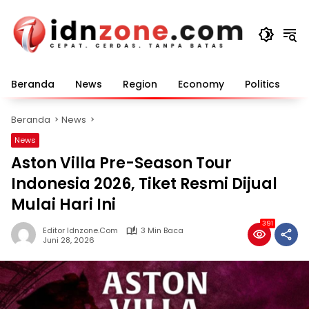
Langsung
ke
konten
Beranda
News
Region
Economy
Politics
E
Beranda
News
News
Aston Villa Pre-Season Tour
Indonesia 2026, Tiket Resmi Dijual
Mulai Hari Ini
391
Editor Idnzone.com
3 Min Baca
Juni 28, 2026