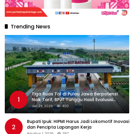
Trending News
Tiga Ruas Tol di Pulau Jawa Berpotensi
1
Naik Tarif, BPJT Tunggu Hasil Evaluasi
Standar Pelayanan
Juli 28, 2026
400
Bupati Ipuk: HIPMI Harus Jadi Lokomotif Inovasi
2
dan Pencipta Lapangan Kerja
Agustus 1, 2026
397