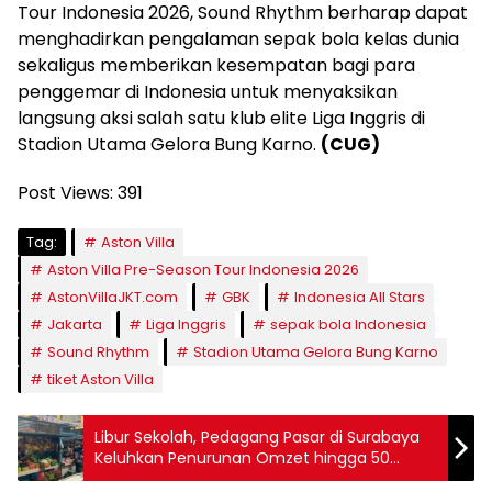
Tour Indonesia 2026, Sound Rhythm berharap dapat
menghadirkan pengalaman sepak bola kelas dunia
sekaligus memberikan kesempatan bagi para
penggemar di Indonesia untuk menyaksikan
langsung aksi salah satu klub elite Liga Inggris di
Stadion Utama Gelora Bung Karno.
(CUG)
Post Views:
391
Tag:
Aston Villa
Aston Villa Pre-Season Tour Indonesia 2026
AstonVillaJKT.com
GBK
Indonesia All Stars
Jakarta
Liga Inggris
sepak bola Indonesia
Sound Rhythm
Stadion Utama Gelora Bung Karno
tiket Aston Villa
Libur Sekolah, Pedagang Pasar di Surabaya
Keluhkan Penurunan Omzet hingga 50
Persen