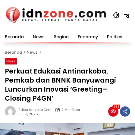
Langsung
ke
konten
Beranda
News
Region
Economy
Politics
E
Beranda
News
News
Perkuat Edukasi Antinarkoba,
Pemkab dan BNNK Banyuwangi
Luncurkan Inovasi ‘Greeting–
Closing P4GN’
336
Editor Idnzone.com
2 Min Baca
Juli 3, 2026