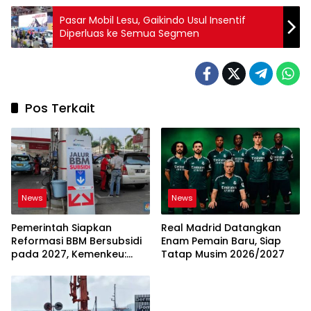
Pasar Mobil Lesu, Gaikindo Usul Insentif
Diperluas ke Semua Segmen
Pos Terkait
News
News
Pemerintah Siapkan
Real Madrid Datangkan
Reformasi BBM Bersubsidi
Enam Pemain Baru, Siap
pada 2027, Kemenkeu:
Tatap Musim 2026/2027
Harus Lebih Tepat Sasaran
dan Berkeadilan