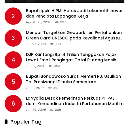
Bupati Ipuk: HIPMI Harus Jadi Lokomotif Inovasi
2
dan Pencipta Lapangan Kerja
Agustus 1, 2026
397
Menpar Targetkan Geopark Ijen Pertahankan
3
Green Card UNESCO pada Revalidasi Agustus
2026
Juli 27, 2026
396
DJP Kantongi Rp1,4 Triliun Tunggakan Pajak
4
Lewat Email Pengingat, Total Piutang Masih
Rp36 Triliun
Juli 12, 2026
393
Bupati Bondowoso Surati Menteri PU, Usulkan
5
Tol Prosiwangi Dibuka Sementara
Juli 11, 2026
392
LaNyalla Desak Pemerintah Perkuat PT PAL
6
demi Kemandirian Industri Pertahanan Maritim
Juli 29, 2026
389
Populer Tag