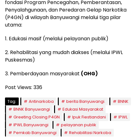
fondasi Program Pencegahan, Pemberantasan,
Penyalahgunaan, dan Peredaran Gelap Narkotika
(P4GN) di wilayah Banyuwangi melalui tiga pilar
utama:
1. Edukasi masif (melalui pelayanan publik)
2. Rehabilitasi yang mudah diakses (melalui IPWL
Puskesmas)
3. Pemberdayaan masyarakat
(OHG)
Post Views:
336
Tag:
Antinarkoba
berita Banyuwangi.
BNNK
BNNK Banyuwangi
Edukasi Masyarakat
Greeting Closing P4GN
Ipuk Fiestiandani
IPWL
IPWL Banyuwangi
pelayanan publik
Pemkab Banyuwangi
Rehabilitasi Narkoba