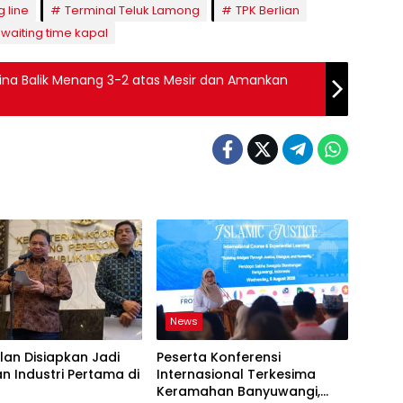
g line
Terminal Teluk Lamong
TPK Berlian
waiting time kapal
tina Balik Menang 3-2 atas Mesir dan Amankan
News
an Disiapkan Jadi
Peserta Konferensi
 Industri Pertama di
Internasional Terkesima
a
Keramahan Banyuwangi,