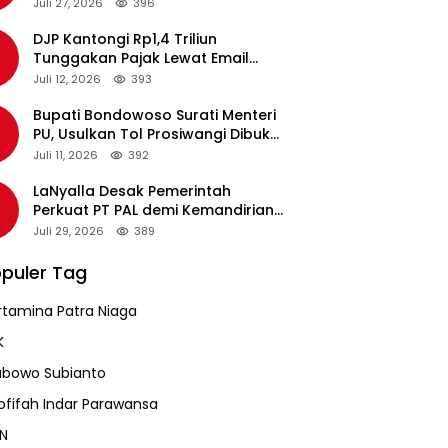
pada Revalidasi Agustus 2026
Juli 27, 2026
396
DJP Kantongi Rp1,4 Triliun
Tunggakan Pajak Lewat Email
Pengingat, Total Piutang Masih
Juli 12, 2026
393
Rp36 Triliun
Bupati Bondowoso Surati Menteri
PU, Usulkan Tol Prosiwangi Dibuka
Sementara
Juli 11, 2026
392
LaNyalla Desak Pemerintah
Perkuat PT PAL demi Kemandirian
Industri Pertahanan Maritim
Juli 29, 2026
389
puler Tag
rtamina Patra Niaga
K
abowo Subianto
ofifah Indar Parawansa
N