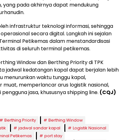
ien, yang pada akhirnya dapat mendukung
urhanudin.
leh infrastruktur teknologi informasi, sehingga
rasional secara digital. Langkah ini sejalan
o Terminal Petikemas dalam menstandardisasi
vitas di seluruh terminal petikemas.
rthing Window dan Berthing Priority di TPK
a jadwal kedatangan kapal dapat berjalan lebih
mpu menurunkan waktu tunggu kapal,
 muat, memperlancar arus logistik nasional,
 pengguna jasa, khususnya shipping line.
(CQJ)
Berthing Priority
Berthing Window
stik
jadwal sandar kapal
Logistik Nasional
minal Petikemas
port stay