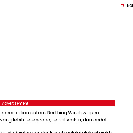
Bah
Advertisement
 menerapkan sistem Berthing Window guna
ang lebih terencana, tepat waktu, dan andal.
penjadwalan sandar kapal melalui alokasi waktu