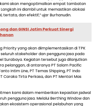
, kami akan mengoptimalkan empat tambatan
 Langkah ini diambil untuk memastikan alokasi
, tertata, dan efektif,” ujar Burhanudin.
ong dan GINSI Jatim Perkuat Sinergi
uhanan
g Priority yang akan diimplementasikan di TPK
da seluruh stakeholder dan pengguna jasa pada
tel Surabaya. Kegiatan tersebut juga dilanjutkan
a pelanggan, di antaranya PT Salam Pacific
 Tanto Intim Line, PT Temas Shipping, PT Indo
PT Caraka Tirta Perkasa, dan PT Mentari Mas
omitmen kami dalam memberikan kepastian jadwal
ruh pengguna jasa. Melalui Berthing Window dan
iptakan ekosistem operasional pelabuhan yang