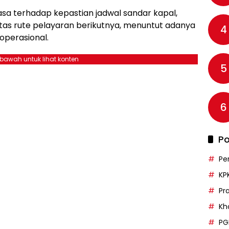
sa terhadap kepastian jadwal sandar kapal,
tas rute pelayaran berikutnya, menuntut adanya
4
 operasional.
ebawah untuk lihat konten
5
6
Po
Pe
KP
Pr
Kh
PG