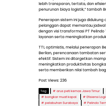
lebih transparan, tertata, dan efis
penurunan biaya logistik,” tambah B
Penerapan sistem ini juga didukung o
pelanggan dapat memantau jadwal ope
dengan visi transformasi PT Pelind
layanan serta meningkatkan produkti
TTL optimistis, melalui penerapan Be
Berlian, perencanaan tambatan sert
efektif. Sistem ini ditargetkan ma
meningkatkan produktivitas bongkar
serta memberikan nilai tambah bagi
Post Views:
236
Tag:
arus peti kemas Jawa Timur
bongkar muat kapal.
Efisiensi Logi
pelabuhan Surabaya
Pelindo Ter