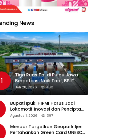
ending News
Tiga Ruas Tol di Pulau Jawa
1
Berpotensi Naik Tarif, BPJT
Tunggu Hasil Evaluasi
Juli 28, 2026
400
Standar Pelayanan
Bupati Ipuk: HIPMI Harus Jadi
Lokomotif Inovasi dan Pencipta
Lapangan Kerja
Agustus 1, 2026
397
Menpar Targetkan Geopark Ijen
Pertahankan Green Card UNESCO