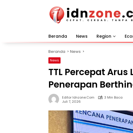
Langsung
ke
konten
Beranda
News
Region
Ec
Beranda
News
News
TTL Percepat Arus 
Penerapan Berthin
Editor Idnzone.com
3 Min Baca
Juli 7, 2026