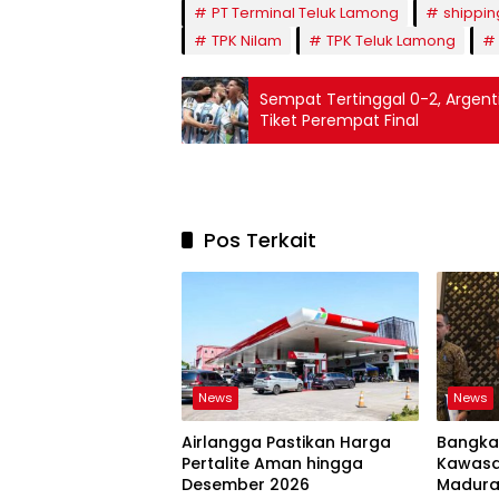
PT Terminal Teluk Lamong
shippin
TPK Nilam
TPK Teluk Lamong
Sempat Tertinggal 0-2, Argen
Tiket Perempat Final
Pos Terkait
News
News
Airlangga Pastikan Harga
Bangkal
Pertalite Aman hingga
Kawasan
Desember 2026
Madur