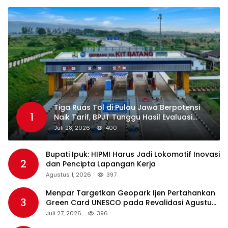
Tiga Ruas Tol di Pulau Jawa Berpotensi
1
Naik Tarif, BPJT Tunggu Hasil Evaluasi
Standar Pelayanan
Juli 28, 2026
400
Bupati Ipuk: HIPMI Harus Jadi Lokomotif Inovasi
2
dan Pencipta Lapangan Kerja
Agustus 1, 2026
397
Menpar Targetkan Geopark Ijen Pertahankan
3
Green Card UNESCO pada Revalidasi Agustus
2026
Juli 27, 2026
396