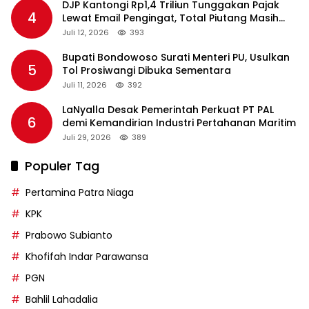
DJP Kantongi Rp1,4 Triliun Tunggakan Pajak
4
Lewat Email Pengingat, Total Piutang Masih
Rp36 Triliun
Juli 12, 2026
393
Bupati Bondowoso Surati Menteri PU, Usulkan
5
Tol Prosiwangi Dibuka Sementara
Juli 11, 2026
392
LaNyalla Desak Pemerintah Perkuat PT PAL
6
demi Kemandirian Industri Pertahanan Maritim
Juli 29, 2026
389
Populer Tag
Pertamina Patra Niaga
KPK
Prabowo Subianto
Khofifah Indar Parawansa
PGN
Bahlil Lahadalia