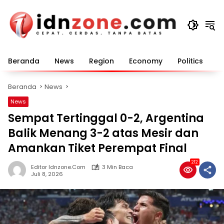
Langsung
ke
konten
Beranda
News
Region
Economy
Politics
E
Beranda
News
News
Sempat Tertinggal 0-2, Argentina
Balik Menang 3-2 atas Mesir dan
Amankan Tiket Perempat Final
212
Editor Idnzone.com
3 Min Baca
Juli 8, 2026