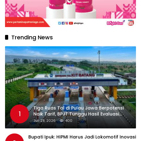
Trending News
Tiga Ruas Tol di Pulau Jawa Berpotensi
1
Naik Tarif, BPJT Tunggu Hasil Evaluasi
Standar Pelayanan
Juli 28, 2026
400
Bupati Ipuk: HIPMI Harus Jadi Lokomotif Inovasi