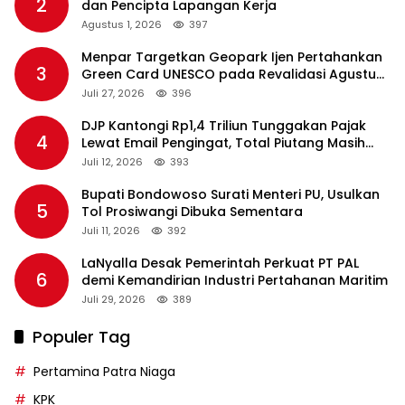
2
dan Pencipta Lapangan Kerja
Agustus 1, 2026
397
Menpar Targetkan Geopark Ijen Pertahankan
3
Green Card UNESCO pada Revalidasi Agustus
2026
Juli 27, 2026
396
DJP Kantongi Rp1,4 Triliun Tunggakan Pajak
4
Lewat Email Pengingat, Total Piutang Masih
Rp36 Triliun
Juli 12, 2026
393
Bupati Bondowoso Surati Menteri PU, Usulkan
5
Tol Prosiwangi Dibuka Sementara
Juli 11, 2026
392
LaNyalla Desak Pemerintah Perkuat PT PAL
6
demi Kemandirian Industri Pertahanan Maritim
Juli 29, 2026
389
Populer Tag
Pertamina Patra Niaga
KPK