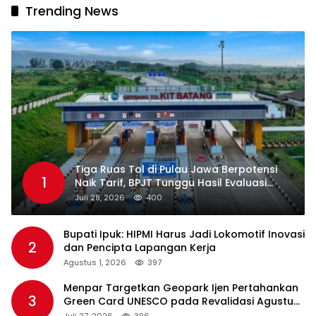
Trending News
Tiga Ruas Tol di Pulau Jawa Berpotensi
1
Naik Tarif, BPJT Tunggu Hasil Evaluasi
Standar Pelayanan
Juli 28, 2026
400
Bupati Ipuk: HIPMI Harus Jadi Lokomotif Inovasi
2
dan Pencipta Lapangan Kerja
Agustus 1, 2026
397
Menpar Targetkan Geopark Ijen Pertahankan
3
Green Card UNESCO pada Revalidasi Agustus
2026