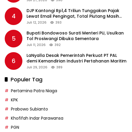
Juli 27, 2026
396
DJP Kantongi Rp1,4 Triliun Tunggakan Pajak
4
Lewat Email Pengingat, Total Piutang Masih
Rp36 Triliun
Juli 12, 2026
393
Bupati Bondowoso Surati Menteri PU, Usulkan
5
Tol Prosiwangi Dibuka Sementara
Juli 11, 2026
392
LaNyalla Desak Pemerintah Perkuat PT PAL
6
demi Kemandirian Industri Pertahanan Maritim
Juli 29, 2026
389
Populer Tag
Pertamina Patra Niaga
KPK
Prabowo Subianto
Khofifah Indar Parawansa
PGN