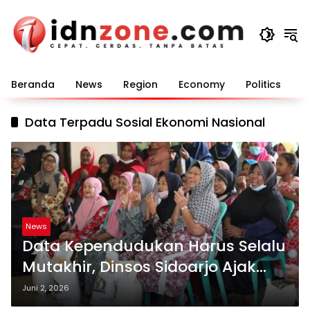
Langsung
ke
konten
Beranda
News
Region
Economy
Politics
E
Data Terpadu Sosial Ekonomi Nasional
News
Data Kependudukan Harus Selalu
Mutakhir, Dinsos Sidoarjo Ajak
Warga Berpartisipasi
Juni 2, 2026