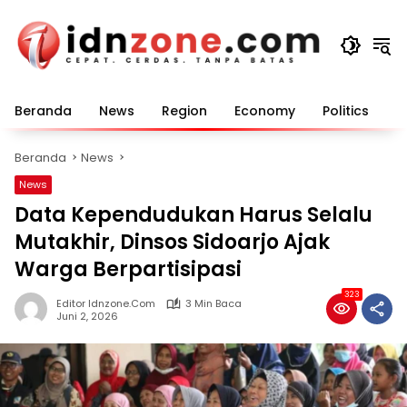
Langsung
ke
konten
Beranda
News
Region
Economy
Politics
E
Beranda
News
News
Data Kependudukan Harus Selalu
Mutakhir, Dinsos Sidoarjo Ajak
Warga Berpartisipasi
323
Editor Idnzone.com
3 Min Baca
Juni 2, 2026