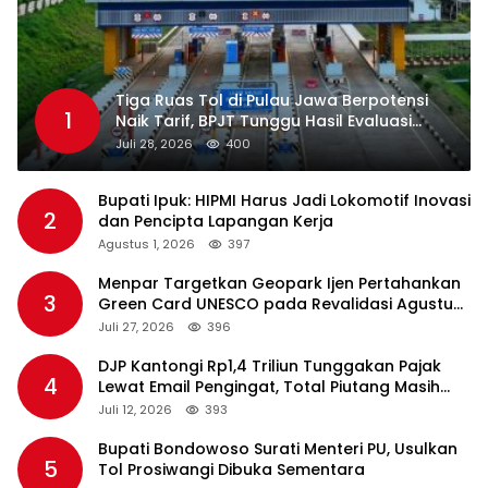
Tiga Ruas Tol di Pulau Jawa Berpotensi
1
Naik Tarif, BPJT Tunggu Hasil Evaluasi
Standar Pelayanan
Juli 28, 2026
400
Bupati Ipuk: HIPMI Harus Jadi Lokomotif Inovasi
2
dan Pencipta Lapangan Kerja
Agustus 1, 2026
397
Menpar Targetkan Geopark Ijen Pertahankan
3
Green Card UNESCO pada Revalidasi Agustus
2026
Juli 27, 2026
396
DJP Kantongi Rp1,4 Triliun Tunggakan Pajak
4
Lewat Email Pengingat, Total Piutang Masih
Rp36 Triliun
Juli 12, 2026
393
Bupati Bondowoso Surati Menteri PU, Usulkan
5
Tol Prosiwangi Dibuka Sementara