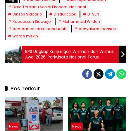
Data Terpadu Sosial Ekonomi Nasional
Dinsos Sidoarjo
Disdukcapil
DTSEN
Kabupaten Sidoarjo
Muhammad Wildan
pembaruan data penduduk.
penyaluran bansos
warga miskin
BPS Ungkap Kunjungan Wisman dan Wisnus
Awal 2026, Pariwisata Nasional Terus
Bertumbuh
Pos Terkait
News
News