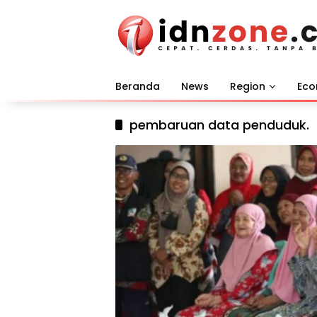
Langsung
ke
konten
Beranda
News
Region
Ec
pembaruan data penduduk.