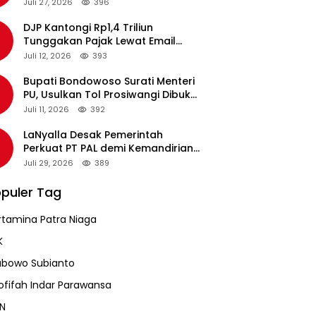
pada Revalidasi Agustus 2026
Juli 27, 2026
396
DJP Kantongi Rp1,4 Triliun
Tunggakan Pajak Lewat Email
Pengingat, Total Piutang Masih
Juli 12, 2026
393
Rp36 Triliun
Bupati Bondowoso Surati Menteri
PU, Usulkan Tol Prosiwangi Dibuka
Sementara
Juli 11, 2026
392
LaNyalla Desak Pemerintah
Perkuat PT PAL demi Kemandirian
Industri Pertahanan Maritim
Juli 29, 2026
389
puler Tag
rtamina Patra Niaga
K
abowo Subianto
ofifah Indar Parawansa
N