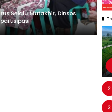
s Selalu Mutakhir, Dinsos
Tr
partisipasi
2
3