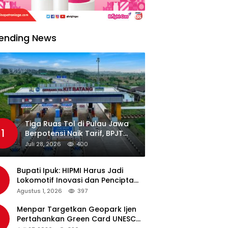
ending News
Tiga Ruas Tol di Pulau Jawa
1
Berpotensi Naik Tarif, BPJT
Tunggu Hasil Evaluasi
Juli 28, 2026
400
Standar Pelayanan
Bupati Ipuk: HIPMI Harus Jadi
Lokomotif Inovasi dan Pencipta
Lapangan Kerja
Agustus 1, 2026
397
Menpar Targetkan Geopark Ijen
Pertahankan Green Card UNESCO