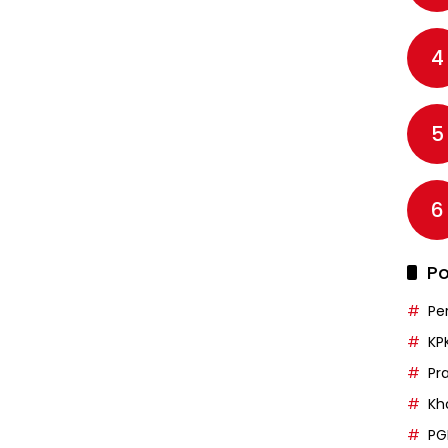
4
5
6
Po
Pe
KP
Pr
Kh
PG