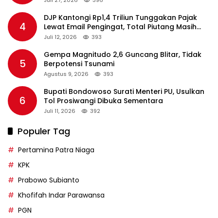
Juli 27, 2026
396
DJP Kantongi Rp1,4 Triliun Tunggakan Pajak
4
Lewat Email Pengingat, Total Piutang Masih
Rp36 Triliun
Juli 12, 2026
393
Gempa Magnitudo 2,6 Guncang Blitar, Tidak
5
Berpotensi Tsunami
Agustus 9, 2026
393
Bupati Bondowoso Surati Menteri PU, Usulkan
6
Tol Prosiwangi Dibuka Sementara
Juli 11, 2026
392
Populer Tag
Pertamina Patra Niaga
KPK
Prabowo Subianto
Khofifah Indar Parawansa
PGN