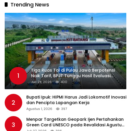
Trending News
Tiga Ruas Tol di Pulau Jawa Berpotensi
1
Naik Tarif, BPJT Tunggu Hasil Evaluasi
Standar Pelayanan
Juli 28, 2026
400
Bupati Ipuk: HIPMI Harus Jadi Lokomotif Inovasi
2
dan Pencipta Lapangan Kerja
Agustus 1, 2026
397
Menpar Targetkan Geopark Ijen Pertahankan
3
Green Card UNESCO pada Revalidasi Agustus
2026