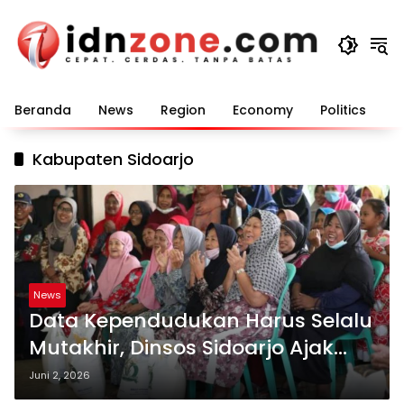
Langsung
ke
konten
Beranda
News
Region
Economy
Politics
E
Kabupaten Sidoarjo
News
Data Kependudukan Harus Selalu
Mutakhir, Dinsos Sidoarjo Ajak
Warga Berpartisipasi
Juni 2, 2026