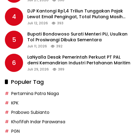
Juli 27, 2026
396
DJP Kantongi Rp1,4 Triliun Tunggakan Pajak
4
Lewat Email Pengingat, Total Piutang Masih
Rp36 Triliun
Juli 12, 2026
393
Bupati Bondowoso Surati Menteri PU, Usulkan
5
Tol Prosiwangi Dibuka Sementara
Juli 11, 2026
392
LaNyalla Desak Pemerintah Perkuat PT PAL
6
demi Kemandirian Industri Pertahanan Maritim
Juli 29, 2026
389
Populer Tag
Pertamina Patra Niaga
KPK
Prabowo Subianto
Khofifah Indar Parawansa
PGN