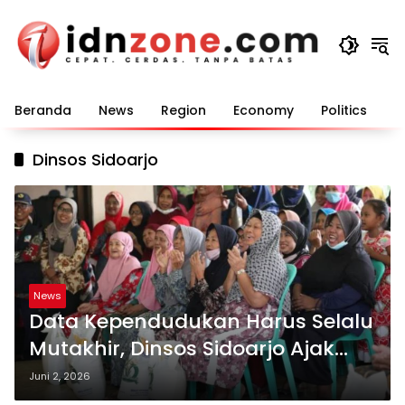
Langsung
ke
konten
Beranda
News
Region
Economy
Politics
E
Dinsos Sidoarjo
News
Data Kependudukan Harus Selalu
Mutakhir, Dinsos Sidoarjo Ajak
Warga Berpartisipasi
Juni 2, 2026