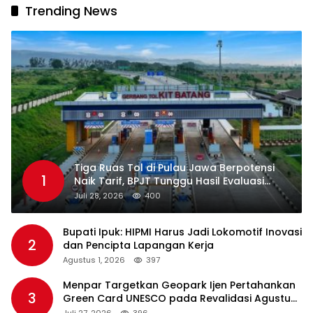
Trending News
Tiga Ruas Tol di Pulau Jawa Berpotensi
1
Naik Tarif, BPJT Tunggu Hasil Evaluasi
Standar Pelayanan
Juli 28, 2026
400
Bupati Ipuk: HIPMI Harus Jadi Lokomotif Inovasi
2
dan Pencipta Lapangan Kerja
Agustus 1, 2026
397
Menpar Targetkan Geopark Ijen Pertahankan
3
Green Card UNESCO pada Revalidasi Agustus
2026