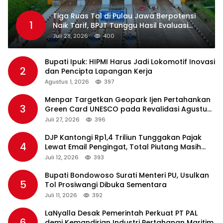
Tiga Ruas Tol di Pulau Jawa Berpotensi
1
Naik Tarif, BPJT Tunggu Hasil Evaluasi
Standar Pelayanan
Juli 28, 2026
400
Bupati Ipuk: HIPMI Harus Jadi Lokomotif Inovasi
2
dan Pencipta Lapangan Kerja
Agustus 1, 2026
397
Menpar Targetkan Geopark Ijen Pertahankan
3
Green Card UNESCO pada Revalidasi Agustus
2026
Juli 27, 2026
396
DJP Kantongi Rp1,4 Triliun Tunggakan Pajak
4
Lewat Email Pengingat, Total Piutang Masih
Rp36 Triliun
Juli 12, 2026
393
Bupati Bondowoso Surati Menteri PU, Usulkan
5
Tol Prosiwangi Dibuka Sementara
Juli 11, 2026
392
LaNyalla Desak Pemerintah Perkuat PT PAL
6
demi Kemandirian Industri Pertahanan Maritim