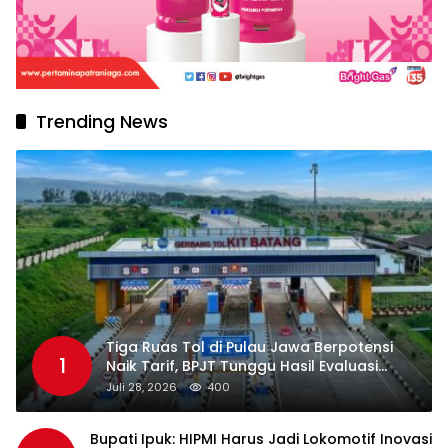
Trending News
Tiga Ruas Tol di Pulau Jawa Berpotensi
1
Naik Tarif, BPJT Tunggu Hasil Evaluasi
Standar Pelayanan
Juli 28, 2026
400
Bupati Ipuk: HIPMI Harus Jadi Lokomotif Inovasi