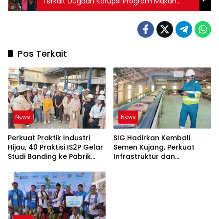
Terkait Dugaan Korupsi Program Makan
Bergizi Gratis
Pos Terkait
News
News
Perkuat Praktik Industri
SIG Hadirkan Kembali
Hijau, 40 Praktisi IS2P Gelar
Semen Kujang, Perkuat
Studi Banding ke Pabrik
Infrastruktur dan
Bogasari Jakarta
Pembangunan Jawa Barat