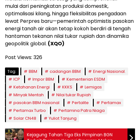
mulai dari peningkatan produksi domestik,
optimalisasi kilang, hingga fleksibilitas pengadaan
lewat Perpres baru—pemerintah optimistis pasokan
energi tanah air akan tetap kokoh berdiri di tengah
hantaman tekanan nilai tukar rupiah dan dinamika
geopolitik global.
(XQO)
Post Views:
326
Tag:
BBM
cadangan BBM
Energi Nasional.
ICP
Impor BBM
Kementerian ESDM
Ketahanan Energi
KKKS
Lemigas
Minyak Mentah
Nilai tukar Rupiah
pasokan BBM nasional
Pertalite
Pertamax
Pertamax Turbo
Pertamina Patra Niaga
Solar CN48
Yuliot Tanjung
Kejagung Tahan Tiga Eks Pimpinan BGN