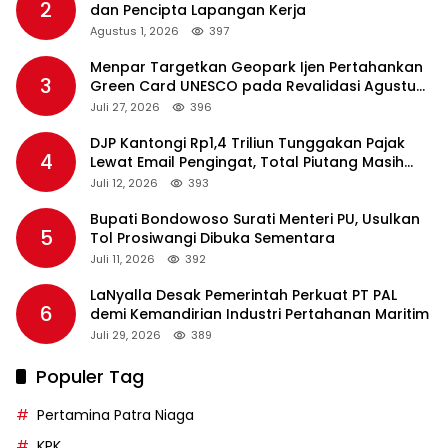
2
dan Pencipta Lapangan Kerja
Agustus 1, 2026
397
Menpar Targetkan Geopark Ijen Pertahankan
3
Green Card UNESCO pada Revalidasi Agustus
2026
Juli 27, 2026
396
DJP Kantongi Rp1,4 Triliun Tunggakan Pajak
4
Lewat Email Pengingat, Total Piutang Masih
Rp36 Triliun
Juli 12, 2026
393
Bupati Bondowoso Surati Menteri PU, Usulkan
5
Tol Prosiwangi Dibuka Sementara
Juli 11, 2026
392
LaNyalla Desak Pemerintah Perkuat PT PAL
6
demi Kemandirian Industri Pertahanan Maritim
Juli 29, 2026
389
Populer Tag
Pertamina Patra Niaga
KPK