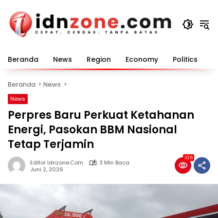
Langsung
ke
konten
Beranda
News
Region
Economy
Politics
E
Beranda
News
News
Perpres Baru Perkuat Ketahanan
Energi, Pasokan BBM Nasional
Tetap Terjamin
326
Editor Idnzone.com
3 Min Baca
Juni 2, 2026