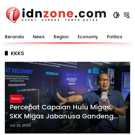
Langsung
ke
konten
Beranda
News
Region
Economy
Politics
E
KKKS
News
Percepat Capaian Hulu Migas,
SKK Migas Jabanusa Gandeng
Media Jawa Timur
Juli 29, 2026