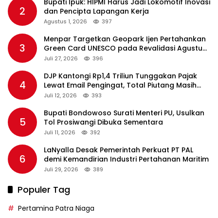
Bupati Ipuk: HIPMI Harus Jadi Lokomotif Inovasi
2
dan Pencipta Lapangan Kerja
Agustus 1, 2026
397
Menpar Targetkan Geopark Ijen Pertahankan
3
Green Card UNESCO pada Revalidasi Agustus
2026
Juli 27, 2026
396
DJP Kantongi Rp1,4 Triliun Tunggakan Pajak
4
Lewat Email Pengingat, Total Piutang Masih
Rp36 Triliun
Juli 12, 2026
393
Bupati Bondowoso Surati Menteri PU, Usulkan
5
Tol Prosiwangi Dibuka Sementara
Juli 11, 2026
392
LaNyalla Desak Pemerintah Perkuat PT PAL
6
demi Kemandirian Industri Pertahanan Maritim
Juli 29, 2026
389
Populer Tag
Pertamina Patra Niaga