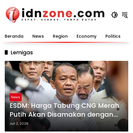
Langsung
ke
konten
Beranda
News
Region
Economy
Politics
E
Lemigas
News
ESDM: Harga Tabung CNG Merah
Putih Akan Disamakan dengan
LPG 3 Kg Bersubsidi
Juli 2, 2026