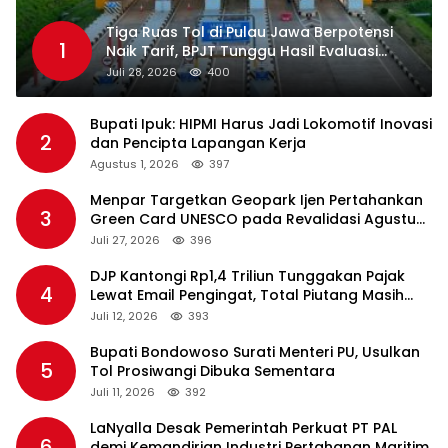
Tiga Ruas Tol di Pulau Jawa Berpotensi
1
Naik Tarif, BPJT Tunggu Hasil Evaluasi
Standar Pelayanan
Juli 28, 2026
400
Bupati Ipuk: HIPMI Harus Jadi Lokomotif Inovasi
2
dan Pencipta Lapangan Kerja
Agustus 1, 2026
397
Menpar Targetkan Geopark Ijen Pertahankan
3
Green Card UNESCO pada Revalidasi Agustus
2026
Juli 27, 2026
396
DJP Kantongi Rp1,4 Triliun Tunggakan Pajak
4
Lewat Email Pengingat, Total Piutang Masih
Rp36 Triliun
Juli 12, 2026
393
Bupati Bondowoso Surati Menteri PU, Usulkan
5
Tol Prosiwangi Dibuka Sementara
Juli 11, 2026
392
LaNyalla Desak Pemerintah Perkuat PT PAL
6
demi Kemandirian Industri Pertahanan Maritim