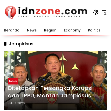
Langsung
ke
konten
Beranda
News
Region
Economy
Politics
E
Jampidsus
News
Ditetapkan Tersangka Korupsi
dan TPPU, Mantan Jampidsus
Febrie Adriansyah Belum Ditahan
Juli 12, 2026