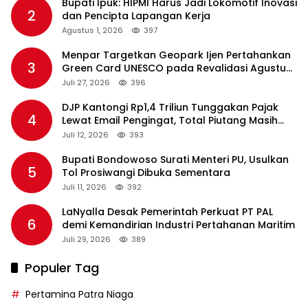
Bupati Ipuk: HIPMI Harus Jadi Lokomotif Inovasi
2
dan Pencipta Lapangan Kerja
Agustus 1, 2026
397
Menpar Targetkan Geopark Ijen Pertahankan
3
Green Card UNESCO pada Revalidasi Agustus
2026
Juli 27, 2026
396
DJP Kantongi Rp1,4 Triliun Tunggakan Pajak
4
Lewat Email Pengingat, Total Piutang Masih
Rp36 Triliun
Juli 12, 2026
393
Bupati Bondowoso Surati Menteri PU, Usulkan
5
Tol Prosiwangi Dibuka Sementara
Juli 11, 2026
392
LaNyalla Desak Pemerintah Perkuat PT PAL
6
demi Kemandirian Industri Pertahanan Maritim
Juli 29, 2026
389
Populer Tag
Pertamina Patra Niaga