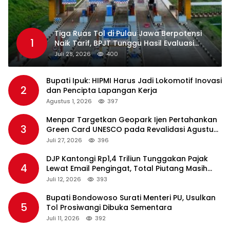
Tiga Ruas Tol di Pulau Jawa Berpotensi
1
Naik Tarif, BPJT Tunggu Hasil Evaluasi
Standar Pelayanan
Juli 28, 2026
400
Bupati Ipuk: HIPMI Harus Jadi Lokomotif Inovasi
2
dan Pencipta Lapangan Kerja
Agustus 1, 2026
397
Menpar Targetkan Geopark Ijen Pertahankan
3
Green Card UNESCO pada Revalidasi Agustus
2026
Juli 27, 2026
396
DJP Kantongi Rp1,4 Triliun Tunggakan Pajak
4
Lewat Email Pengingat, Total Piutang Masih
Rp36 Triliun
Juli 12, 2026
393
Bupati Bondowoso Surati Menteri PU, Usulkan
5
Tol Prosiwangi Dibuka Sementara
Juli 11, 2026
392