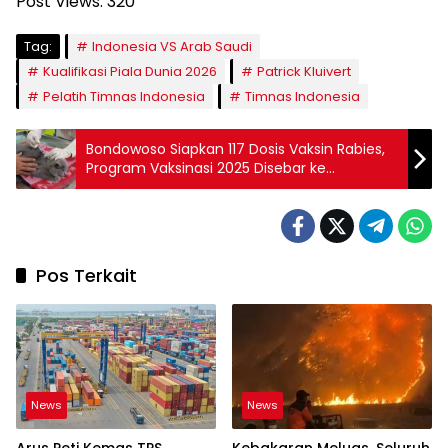
Post Views:
320
Tag:
Indonesia VS Arab Saudi
Kualifikasi Piala Dunia 2026
Patrick Kluivert
Pelatih Timnas Indonesia
Timnas Indonesia
Bondowoso Siapkan 117 Dosis Vaksin Rabies,
Program Vaksinasi 2025 Disebar ke
Puskeswan
Pos Terkait
News
News