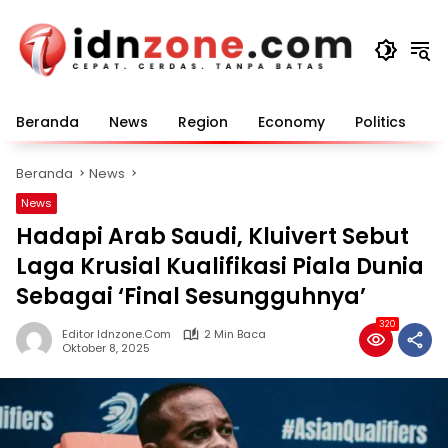
Langsung
ke
konten
Beranda
News
Region
Economy
Politics
E
Beranda
News
News
Hadapi Arab Saudi, Kluivert Sebut
Laga Krusial Kualifikasi Piala Dunia
Sebagai ‘Final Sesungguhnya’
320
Editor Idnzone.com
2 Min Baca
Oktober 8, 2025