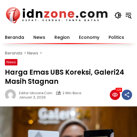
Langsung
ke
konten
Beranda
News
Region
Economy
Politics
E
Beranda
News
News
Harga Emas UBS Koreksi, Galeri24
Masih Stagnan
228
Editor Idnzone.com
2 Min Baca
Januari 3, 2026