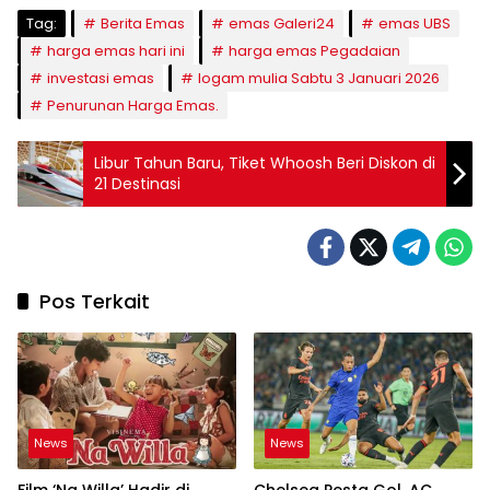
Tag:
Berita Emas
emas Galeri24
emas UBS
harga emas hari ini
harga emas Pegadaian
investasi emas
logam mulia Sabtu 3 Januari 2026
Penurunan Harga Emas.
Libur Tahun Baru, Tiket Whoosh Beri Diskon di
21 Destinasi
Pos Terkait
News
News