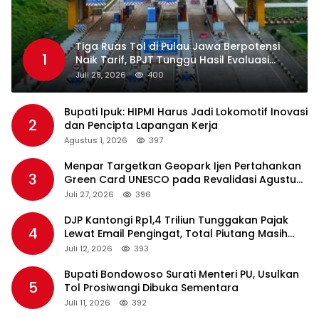
Tiga Ruas Tol di Pulau Jawa Berpotensi
1
Naik Tarif, BPJT Tunggu Hasil Evaluasi
Standar Pelayanan
Juli 28, 2026
400
Bupati Ipuk: HIPMI Harus Jadi Lokomotif Inovasi
2
dan Pencipta Lapangan Kerja
Agustus 1, 2026
397
Menpar Targetkan Geopark Ijen Pertahankan
3
Green Card UNESCO pada Revalidasi Agustus
2026
Juli 27, 2026
396
DJP Kantongi Rp1,4 Triliun Tunggakan Pajak
4
Lewat Email Pengingat, Total Piutang Masih
Rp36 Triliun
Juli 12, 2026
393
Bupati Bondowoso Surati Menteri PU, Usulkan
5
Tol Prosiwangi Dibuka Sementara
Juli 11, 2026
392