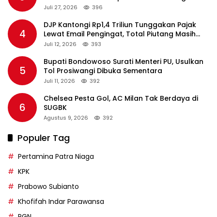
2026
Juli 27, 2026
396
DJP Kantongi Rp1,4 Triliun Tunggakan Pajak
4
Lewat Email Pengingat, Total Piutang Masih
Rp36 Triliun
Juli 12, 2026
393
Bupati Bondowoso Surati Menteri PU, Usulkan
5
Tol Prosiwangi Dibuka Sementara
Juli 11, 2026
392
Chelsea Pesta Gol, AC Milan Tak Berdaya di
6
SUGBK
Agustus 9, 2026
392
Populer Tag
Pertamina Patra Niaga
KPK
Prabowo Subianto
Khofifah Indar Parawansa
PGN