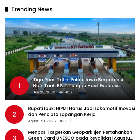
Trending News
Tiga Ruas Tol di Pulau Jawa Berpotensi
1
Naik Tarif, BPJT Tunggu Hasil Evaluasi
Standar Pelayanan
Juli 28, 2026
400
Bupati Ipuk: HIPMI Harus Jadi Lokomotif Inovasi
2
dan Pencipta Lapangan Kerja
Agustus 1, 2026
397
Menpar Targetkan Geopark Ijen Pertahankan
3
Green Card UNESCO pada Revalidasi Agustus