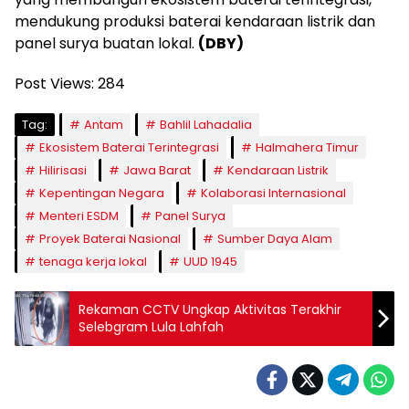
mendukung produksi baterai kendaraan listrik dan
panel surya buatan lokal.
(DBY)
Post Views:
284
Tag:
Antam
Bahlil Lahadalia
Ekosistem Baterai Terintegrasi
Halmahera Timur
Hilirisasi
Jawa Barat
Kendaraan Listrik
Kepentingan Negara
Kolaborasi Internasional
Menteri ESDM
Panel Surya
Proyek Baterai Nasional
Sumber Daya Alam
tenaga kerja lokal
UUD 1945
Rekaman CCTV Ungkap Aktivitas Terakhir
Selebgram Lula Lahfah