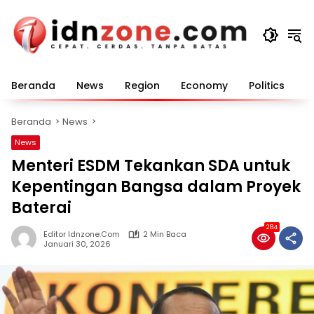
Langsung
ke
konten
Beranda
News
Region
Economy
Politics
E
Beranda
News
News
Menteri ESDM Tekankan SDA untuk
Kepentingan Bangsa dalam Proyek
Baterai
284
Editor Idnzone.com
2 Min Baca
Januari 30, 2026