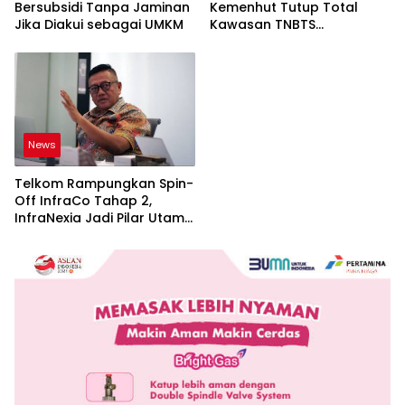
Bersubsidi Tanpa Jaminan
Kemenhut Tutup Total
Jika Diakui sebagai UMKM
Kawasan TNBTS
Sementara
News
Telkom Rampungkan Spin-
Off InfraCo Tahap 2,
InfraNexia Jadi Pilar Utama
Bisnis Wholesale
Connectivity