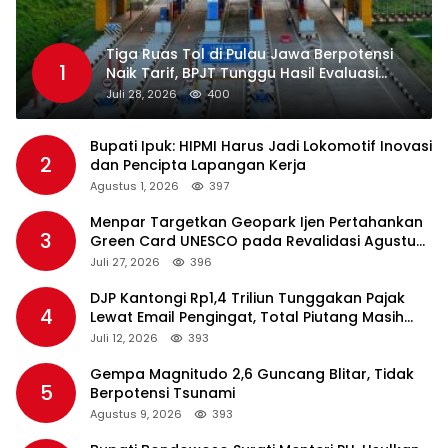
Tiga Ruas Tol di Pulau Jawa Berpotensi
1
Naik Tarif, BPJT Tunggu Hasil Evaluasi
Standar Pelayanan
Juli 28, 2026
400
Bupati Ipuk: HIPMI Harus Jadi Lokomotif Inovasi
2
dan Pencipta Lapangan Kerja
Agustus 1, 2026
397
Menpar Targetkan Geopark Ijen Pertahankan
3
Green Card UNESCO pada Revalidasi Agustus
2026
Juli 27, 2026
396
DJP Kantongi Rp1,4 Triliun Tunggakan Pajak
4
Lewat Email Pengingat, Total Piutang Masih
Rp36 Triliun
Juli 12, 2026
393
Gempa Magnitudo 2,6 Guncang Blitar, Tidak
5
Berpotensi Tsunami
Agustus 9, 2026
393