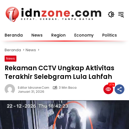
Langsung
ke
konten
Beranda
News
Region
Economy
Politics
E
Beranda
News
News
Rekaman CCTV Ungkap Aktivitas
Terakhir Selebgram Lula Lahfah
374
Editor Idnzone.com
3 Min Baca
Januari 31, 2026