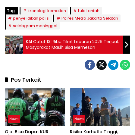
Tag:
kronologi kematian
Lula Lahfah
penyelidikan polisi
Polres Metro Jakarta Selatan
selebgram meninggal
KAI Catat 131 Ribu Tiket Lebaran 2026 Terjual,
Masyarakat Masih Bisa Memesan
Pos Terkait
News
News
Ojol Bisa Dapat KUR
Risiko Karhutla Tinggi,