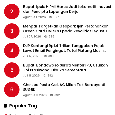
Bupati Ipuk: HIPMI Harus Jadi Lokomotif Inovasi
2
dan Pencipta Lapangan Kerja
Agustus 1, 2026
397
Menpar Targetkan Geopark Ijen Pertahankan
3
Green Card UNESCO pada Revalidasi Agustus
2026
Juli 27, 2026
396
DJP Kantongi Rp1,4 Triliun Tunggakan Pajak
4
Lewat Email Pengingat, Total Piutang Masih
Rp36 Triliun
Juli 12, 2026
393
Bupati Bondowoso Surati Menteri PU, Usulkan
5
Tol Prosiwangi Dibuka Sementara
Juli 11, 2026
392
Chelsea Pesta Gol, AC Milan Tak Berdaya di
6
SUGBK
Agustus 9, 2026
392
Populer Tag