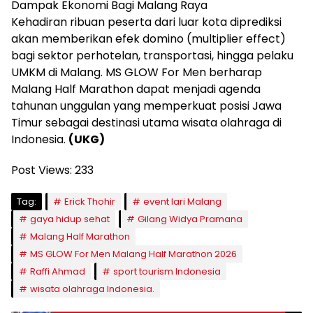
Dampak Ekonomi Bagi Malang Raya
Kehadiran ribuan peserta dari luar kota diprediksi
akan memberikan efek domino (multiplier effect)
bagi sektor perhotelan, transportasi, hingga pelaku
UMKM di Malang. MS GLOW For Men berharap
Malang Half Marathon dapat menjadi agenda
tahunan unggulan yang memperkuat posisi Jawa
Timur sebagai destinasi utama wisata olahraga di
Indonesia.
(UKG)
Post Views:
233
Tag:
Erick Thohir
event lari Malang
gaya hidup sehat
Gilang Widya Pramana
Malang Half Marathon
MS GLOW For Men Malang Half Marathon 2026
Raffi Ahmad
sport tourism Indonesia
wisata olahraga Indonesia.