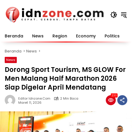
Langsung
ke
konten
Beranda
News
Region
Economy
Politics
E
Beranda
News
News
Dorong Sport Tourism, MS GLOW For
Men Malang Half Marathon 2026
Siap Digelar April Mendatang
233
Editor Idnzone.com
2 Min Baca
Maret 11, 2026