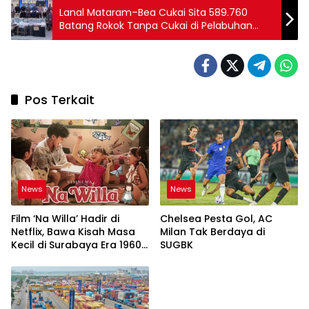
Lanal Mataram–Bea Cukai Sita 589.760
Batang Rokok Tanpa Cukai di Pelabuhan
Lembar
Pos Terkait
News
News
Film ‘Na Willa’ Hadir di
Chelsea Pesta Gol, AC
Netflix, Bawa Kisah Masa
Milan Tak Berdaya di
Kecil di Surabaya Era 1960-
SUGBK
an