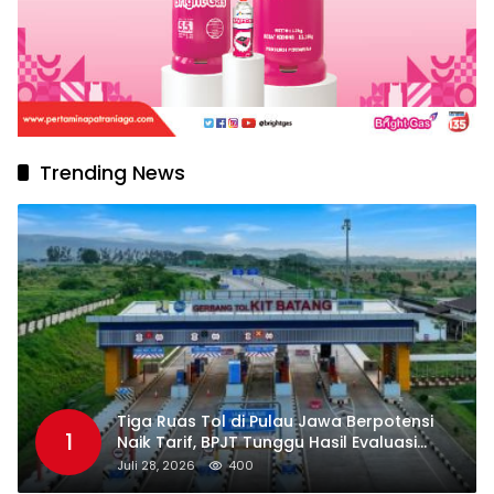
Trending News
Tiga Ruas Tol di Pulau Jawa Berpotensi
1
Naik Tarif, BPJT Tunggu Hasil Evaluasi
Standar Pelayanan
Juli 28, 2026
400