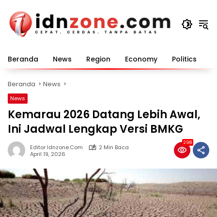
Langsung
ke
konten
Beranda
News
Region
Economy
Politics
E
Beranda
News
News
Kemarau 2026 Datang Lebih Awal,
Ini Jadwal Lengkap Versi BMKG
298
Editor Idnzone.com
2 Min Baca
April 19, 2026