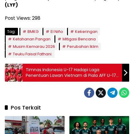
(LYF)
Post Views:
298
Tag:
BMKG
El Niño
Kekeringan
Ketahanan Pangan
Mitigasi Bencana
Musim Kemarau 2026
Perubahan Iklim
Teuku Faisal Fathani.
Timnas Indonesia U-17 Hadapi Laga
Penentuan Lawan Vietnam di Piala AFF U-17
2026
Pos Terkait