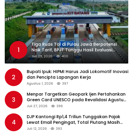
Tiga Ruas Tol di Pulau Jawa Berpotensi
1
Naik Tarif, BPJT Tunggu Hasil Evaluasi
Standar Pelayanan
Juli 28, 2026
400
Bupati Ipuk: HIPMI Harus Jadi Lokomotif Inovasi
2
dan Pencipta Lapangan Kerja
Agustus 1, 2026
397
Menpar Targetkan Geopark Ijen Pertahankan
3
Green Card UNESCO pada Revalidasi Agustus
2026
Juli 27, 2026
396
DJP Kantongi Rp1,4 Triliun Tunggakan Pajak
4
Lewat Email Pengingat, Total Piutang Masih
Rp36 Triliun
Juli 12, 2026
393