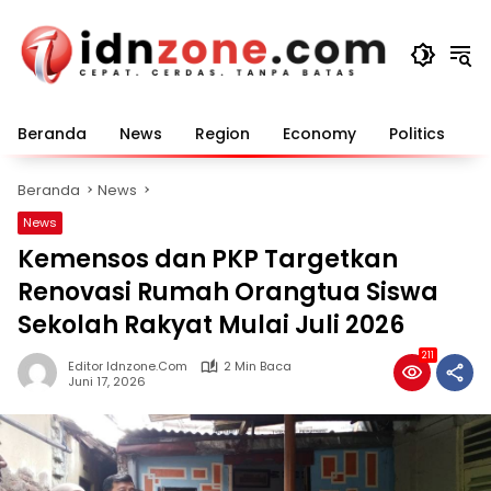
Langsung
ke
konten
Beranda
News
Region
Economy
Politics
E
Beranda
News
News
Kemensos dan PKP Targetkan
Renovasi Rumah Orangtua Siswa
Sekolah Rakyat Mulai Juli 2026
211
Editor Idnzone.com
2 Min Baca
Juni 17, 2026