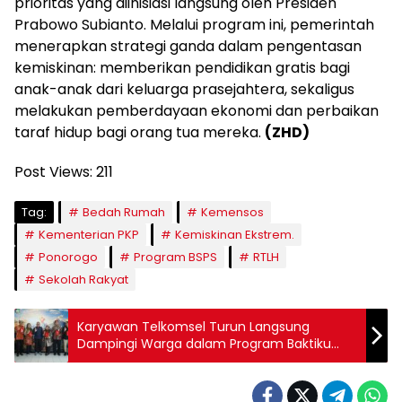
prioritas yang diinisiasi langsung oleh Presiden
Prabowo Subianto. Melalui program ini, pemerintah
menerapkan strategi ganda dalam pengentasan
kemiskinan: memberikan pendidikan gratis bagi
anak-anak dari keluarga prasejahtera, sekaligus
melakukan pemberdayaan ekonomi dan perbaikan
taraf hidup bagi orang tua mereka.
(ZHD)
Post Views:
211
Tag:
Bedah Rumah
Kemensos
Kementerian PKP
Kemiskinan Ekstrem.
Ponorogo
Program BSPS
RTLH
Sekolah Rakyat
Karyawan Telkomsel Turun Langsung
Dampingi Warga dalam Program Baktiku
Negeriku 2026