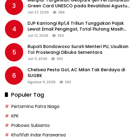
3
Green Card UNESCO pada Revalidasi Agustus
2026
Juli 27, 2026
396
DJP Kantongi Rp1,4 Triliun Tunggakan Pajak
4
Lewat Email Pengingat, Total Piutang Masih
Rp36 Triliun
Juli 12, 2026
393
Bupati Bondowoso Surati Menteri PU, Usulkan
5
Tol Prosiwangi Dibuka Sementara
Juli 11, 2026
392
Chelsea Pesta Gol, AC Milan Tak Berdaya di
6
SUGBK
Agustus 9, 2026
392
Populer Tag
Pertamina Patra Niaga
KPK
Prabowo Subianto
Khofifah Indar Parawansa