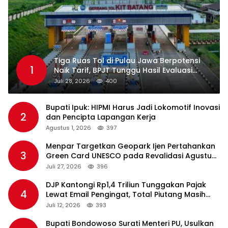
Tiga Ruas Tol di Pulau Jawa Berpotensi
1
Naik Tarif, BPJT Tunggu Hasil Evaluasi
Standar Pelayanan
Juli 28, 2026
400
Bupati Ipuk: HIPMI Harus Jadi Lokomotif Inovasi
2
dan Pencipta Lapangan Kerja
Agustus 1, 2026
397
Menpar Targetkan Geopark Ijen Pertahankan
3
Green Card UNESCO pada Revalidasi Agustus
2026
Juli 27, 2026
396
DJP Kantongi Rp1,4 Triliun Tunggakan Pajak
4
Lewat Email Pengingat, Total Piutang Masih
Rp36 Triliun
Juli 12, 2026
393
Bupati Bondowoso Surati Menteri PU, Usulkan