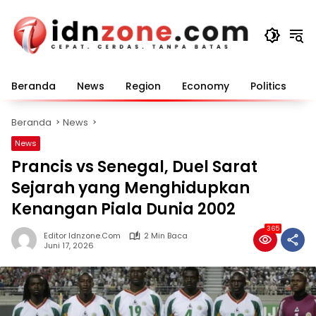
Langsung
ke
konten
Beranda
News
Region
Economy
Politics
E
Beranda
News
News
Prancis vs Senegal, Duel Sarat
Sejarah yang Menghidupkan
Kenangan Piala Dunia 2002
365
Editor Idnzone.com
2 Min Baca
Juni 17, 2026