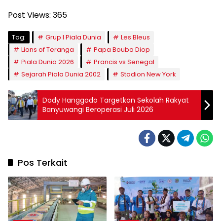
Post Views:
365
Tag:
Grup I Piala Dunia
Les Bleus
Lions of Teranga
Papa Bouba Diop
Piala Dunia 2026
Prancis vs Senegal
Sejarah Piala Dunia 2002
Stadion New York
Dody Hanggodo Targetkan Sekolah Rakyat
Banyuwangi Beroperasi Juli 2026
Pos Terkait