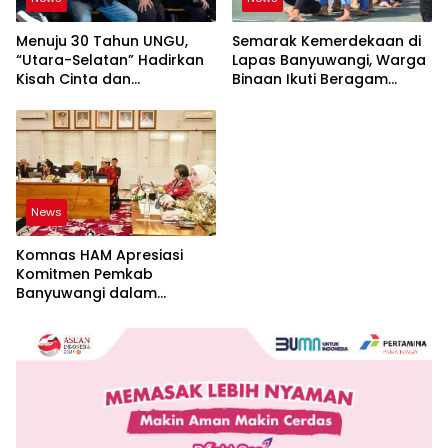
Menuju 30 Tahun UNGU,
Semarak Kemerdekaan di
“Utara-Selatan” Hadirkan
Lapas Banyuwangi, Warga
Kisah Cinta dan
Binaan Ikuti Beragam
Perpisahan
Perlombaan
News
Komnas HAM Apresiasi
Komitmen Pemkab
Banyuwangi dalam
Pembangunan Berbasis
Hak Asasi Manusia