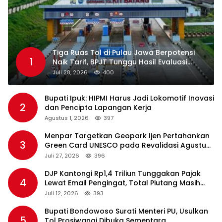
Tiga Ruas Tol di Pulau Jawa Berpotensi
1
Naik Tarif, BPJT Tunggu Hasil Evaluasi
Standar Pelayanan
Juli 28, 2026
400
Bupati Ipuk: HIPMI Harus Jadi Lokomotif Inovasi
2
dan Pencipta Lapangan Kerja
Agustus 1, 2026
397
Menpar Targetkan Geopark Ijen Pertahankan
3
Green Card UNESCO pada Revalidasi Agustus
2026
Juli 27, 2026
396
DJP Kantongi Rp1,4 Triliun Tunggakan Pajak
4
Lewat Email Pengingat, Total Piutang Masih
Rp36 Triliun
Juli 12, 2026
393
Bupati Bondowoso Surati Menteri PU, Usulkan
5
Tol Prosiwangi Dibuka Sementara