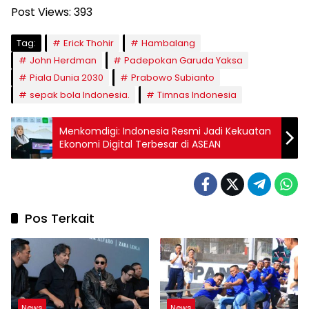
Post Views:
393
Tag:
Erick Thohir
Hambalang
John Herdman
Padepokan Garuda Yaksa
Piala Dunia 2030
Prabowo Subianto
sepak bola Indonesia.
Timnas Indonesia
Menkomdigi: Indonesia Resmi Jadi Kekuatan
Ekonomi Digital Terbesar di ASEAN
Pos Terkait
News
News