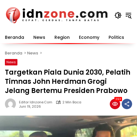
Langsung
ke
konten
Beranda
News
Region
Economy
Politics
E
Beranda
News
News
Targetkan Piala Dunia 2030, Pelatih
Timnas John Herdman Grogi
Jelang Bertemu Presiden Prabowo
393
Editor Idnzone.com
2 Min Baca
Juni 19, 2026