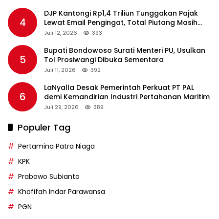
DJP Kantongi Rp1,4 Triliun Tunggakan Pajak
4
Lewat Email Pengingat, Total Piutang Masih
Rp36 Triliun
Juli 12, 2026
393
Bupati Bondowoso Surati Menteri PU, Usulkan
5
Tol Prosiwangi Dibuka Sementara
Juli 11, 2026
392
LaNyalla Desak Pemerintah Perkuat PT PAL
6
demi Kemandirian Industri Pertahanan Maritim
Juli 29, 2026
389
Populer Tag
Pertamina Patra Niaga
KPK
Prabowo Subianto
Khofifah Indar Parawansa
PGN