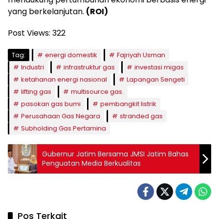
yang berkelanjutan.
(ROI)
Post Views:
322
Tag:
energi domestik
Fajriyah Usman
Industri
infrastruktur gas
investasi migas
ketahanan energi nasional
Lapangan Sengeti
lifting gas
multisource gas.
pasokan gas bumi
pembangkit listrik
Perusahaan Gas Negara
stranded gas
Subholding Gas Pertamina
Gubernur Jatim Bersama JMSI Jatim Bahas
Penguatan Media Berkualitas
Pos Terkait