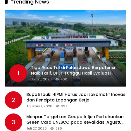
Trending News
Tiga Ruas Tol di Pulau Jawa Berpotensi
1
Naik Tarif, BPJT Tunggu Hasil Evaluasi
Standar Pelayanan
Juli 28, 2026
400
Bupati Ipuk: HIPMI Harus Jadi Lokomotif Inovasi
2
dan Pencipta Lapangan Kerja
Agustus 1, 2026
397
Menpar Targetkan Geopark Ijen Pertahankan
3
Green Card UNESCO pada Revalidasi Agustus
2026
Juli 27, 2026
396