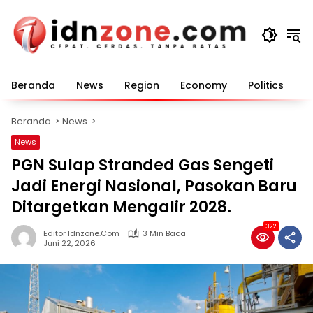
Langsung
ke
konten
Beranda
News
Region
Economy
Politics
E
Beranda
News
News
PGN Sulap Stranded Gas Sengeti
Jadi Energi Nasional, Pasokan Baru
Ditargetkan Mengalir 2028.
322
Editor Idnzone.com
3 Min Baca
Juni 22, 2026