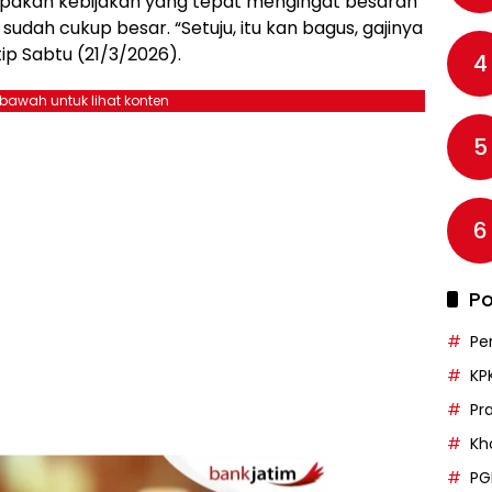
pakan kebijakan yang tepat mengingat besaran
i sudah cukup besar. “Setuju, itu kan bagus, gajinya
ip Sabtu (21/3/2026).
4
ebawah untuk lihat konten
5
6
Po
Pe
KP
Pr
Kh
PG