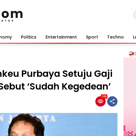
onomy
Politics
Entertainment
Sport
Techno
L
nkeu Purbaya Setuju Gaji
 Sebut ‘Sudah Kegedean’
268