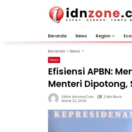
Langsung
ke
konten
Beranda
News
Region
Ec
Beranda
News
News
Efisiensi APBN: Me
Menteri Dipotong,
Editor Idnzone.com
2 Min Baca
Maret 22, 2026