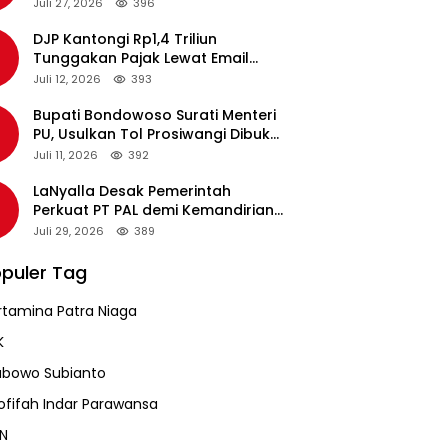
pada Revalidasi Agustus 2026
Juli 27, 2026
396
DJP Kantongi Rp1,4 Triliun
Tunggakan Pajak Lewat Email
Pengingat, Total Piutang Masih
Juli 12, 2026
393
Rp36 Triliun
Bupati Bondowoso Surati Menteri
PU, Usulkan Tol Prosiwangi Dibuka
Sementara
Juli 11, 2026
392
LaNyalla Desak Pemerintah
Perkuat PT PAL demi Kemandirian
Industri Pertahanan Maritim
Juli 29, 2026
389
puler Tag
rtamina Patra Niaga
K
abowo Subianto
ofifah Indar Parawansa
N