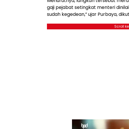
Menurutnya, langkah tersebut meru
gaji pejabat setingkat menteri dinila
sudah kegedean,” ujar Purbaya, dikut
Scroll k