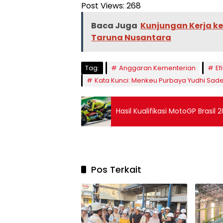
Post Views:
268
Baca Juga
Kunjungan Kerja k
Taruna Nusantara
Tag:
Anggaran Kementerian
Ef
Kata Kunci: Menkeu Purbaya Yudhi Sa
Hasil Kualifikasi MotoGP Brasil
Pos Terkait