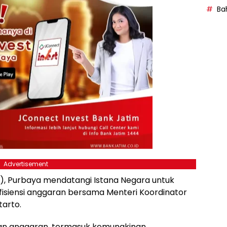
Bah
Advertisement
), Purbaya mendatangi Istana Negara untuk
efisiensi anggaran bersama Menteri Koordinator
tarto.
an anggaran, termasuk kemungkinan