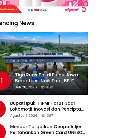
ending News
Tiga Ruas Tol di Pulau Jawa
1
Berpotensi Naik Tarif, BPJT
Tunggu Hasil Evaluasi
Juli 28, 2026
400
Standar Pelayanan
Bupati Ipuk: HIPMI Harus Jadi
Lokomotif Inovasi dan Pencipta
Lapangan Kerja
Agustus 1, 2026
397
Menpar Targetkan Geopark Ijen
Pertahankan Green Card UNESCO