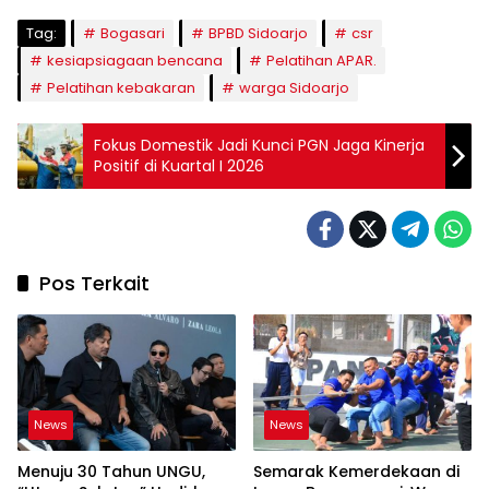
Tag:
Bogasari
BPBD Sidoarjo
csr
kesiapsiagaan bencana
Pelatihan APAR.
Pelatihan kebakaran
warga Sidoarjo
Fokus Domestik Jadi Kunci PGN Jaga Kinerja
Positif di Kuartal I 2026
Pos Terkait
News
News
Menuju 30 Tahun UNGU,
Semarak Kemerdekaan di