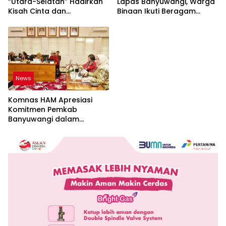
“Utara-Selatan” Hadirkan
Lapas Banyuwangi, Warga
Kisah Cinta dan
Binaan Ikuti Beragam
Perpisahan
Perlombaan
News
Komnas HAM Apresiasi
Komitmen Pemkab
Banyuwangi dalam
Pembangunan Berbasis
Hak Asasi Manusia