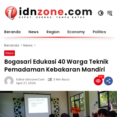
Langsung
ke
konten
Beranda
News
Region
Economy
Politics
E
Beranda
News
News
Bogasari Edukasi 40 Warga Teknik
Pemadaman Kebakaran Mandiri
297
Editor Idnzone.com
3 Min Baca
April 27, 2026