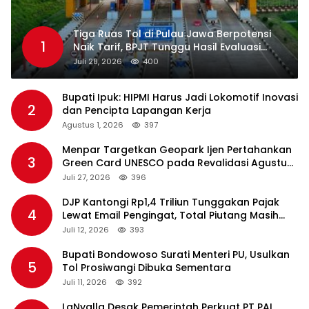
Tiga Ruas Tol di Pulau Jawa Berpotensi
1
Naik Tarif, BPJT Tunggu Hasil Evaluasi
Standar Pelayanan
Juli 28, 2026
400
Bupati Ipuk: HIPMI Harus Jadi Lokomotif Inovasi
2
dan Pencipta Lapangan Kerja
Agustus 1, 2026
397
Menpar Targetkan Geopark Ijen Pertahankan
3
Green Card UNESCO pada Revalidasi Agustus
2026
Juli 27, 2026
396
DJP Kantongi Rp1,4 Triliun Tunggakan Pajak
4
Lewat Email Pengingat, Total Piutang Masih
Rp36 Triliun
Juli 12, 2026
393
Bupati Bondowoso Surati Menteri PU, Usulkan
5
Tol Prosiwangi Dibuka Sementara
Juli 11, 2026
392
LaNyalla Desak Pemerintah Perkuat PT PAL