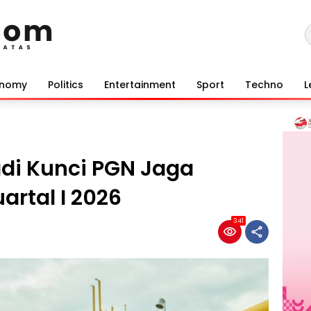
onomy
Politics
Entertainment
Sport
Techno
L
di Kunci PGN Jaga
uartal I 2026
341