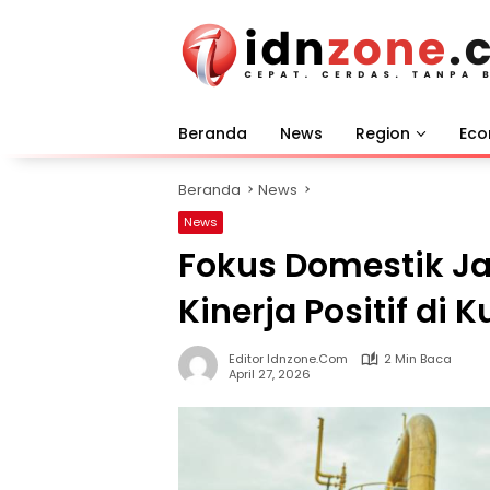
Langsung
ke
konten
Beranda
News
Region
Ec
Beranda
News
News
Fokus Domestik Ja
Kinerja Positif di K
Editor Idnzone.com
2 Min Baca
April 27, 2026