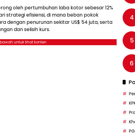
idorong oleh pertumbuhan laba kotor sebesar 12%
ri strategi efisiensi, di mana beban pokok
4
ara dengan penurunan sekitar US$ 54 juta, serta
an dan selisih kurs.
5
ebawah untuk lihat konten
6
Po
Pe
KP
Pr
Kh
PG