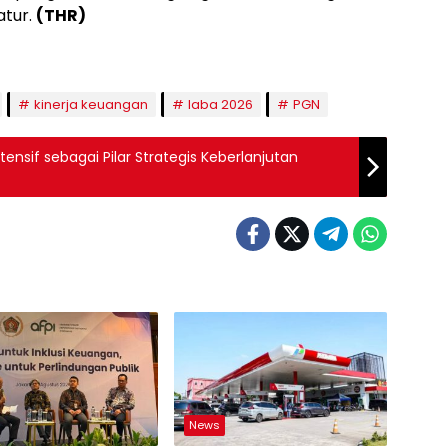
atur.
(THR)
kinerja keuangan
laba 2026
PGN
nsif sebagai Pilar Strategis Keberlanjutan
News