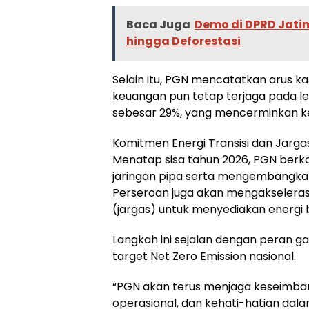
Baca Juga
Demo di DPRD Jatim
hingga Deforestasi
Selain itu, PGN mencatatkan arus kas
keuangan pun tetap terjaga pada lev
sebesar 29%, yang mencerminkan kedi
Komitmen Energi Transisi dan Jarga
Menatap sisa tahun 2026, PGN berk
jaringan pipa serta mengembangkan
Perseroan juga akan mengakselera
(jargas) untuk menyediakan energi 
Langkah ini sejalan dengan peran g
target Net Zero Emission nasional.
“PGN akan terus menjaga keseimbang
operasional, dan kehati-hatian da