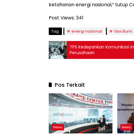
ketahanan energi nasional,” tutup C
Post Views:
341
Tag:
energi nasional
Gas Bumi
TPS Kedepankan Komunikasi Inte
Perusahaan
Pos Terkait
News
News