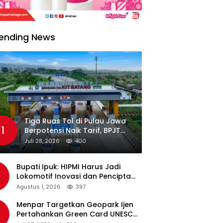
ending News
Tiga Ruas Tol di Pulau Jawa
1
Berpotensi Naik Tarif, BPJT
Tunggu Hasil Evaluasi
Juli 28, 2026
400
Standar Pelayanan
Bupati Ipuk: HIPMI Harus Jadi
Lokomotif Inovasi dan Pencipta
Lapangan Kerja
Agustus 1, 2026
397
Menpar Targetkan Geopark Ijen
Pertahankan Green Card UNESCO