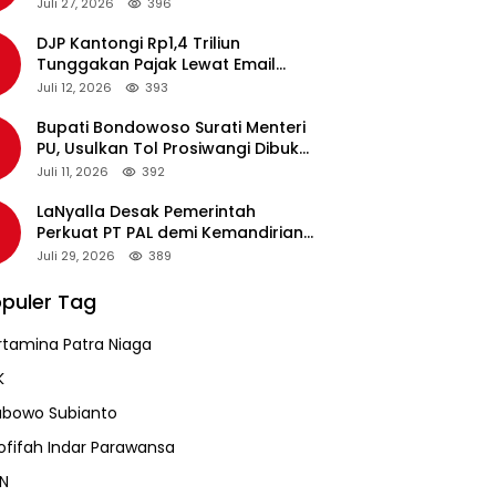
pada Revalidasi Agustus 2026
Juli 27, 2026
396
DJP Kantongi Rp1,4 Triliun
Tunggakan Pajak Lewat Email
Pengingat, Total Piutang Masih
Juli 12, 2026
393
Rp36 Triliun
Bupati Bondowoso Surati Menteri
PU, Usulkan Tol Prosiwangi Dibuka
Sementara
Juli 11, 2026
392
LaNyalla Desak Pemerintah
Perkuat PT PAL demi Kemandirian
Industri Pertahanan Maritim
Juli 29, 2026
389
puler Tag
rtamina Patra Niaga
K
abowo Subianto
ofifah Indar Parawansa
N