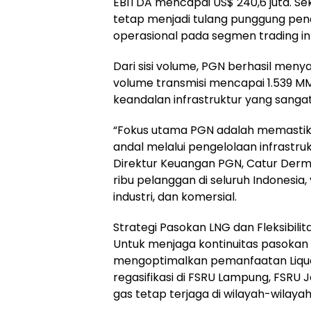
EBITDA mencapai US$ 240,6 juta. Sek
tetap menjadi tulang punggung pen
operasional pada segmen trading in
Dari sisi volume, PGN berhasil men
volume transmisi mencapai 1.539 M
keandalan infrastruktur yang sangat
“Fokus utama PGN adalah memastik
andal melalui pengelolaan infrastruk
Direktur Keuangan PGN, Catur Dermaw
ribu pelanggan di seluruh Indonesia
industri, dan komersial.
Strategi Pasokan LNG dan Fleksibilit
Untuk menjaga kontinuitas pasokan 
mengoptimalkan pemanfaatan Liquefie
regasifikasi di FSRU Lampung, FSRU 
gas tetap terjaga di wilayah-wilaya