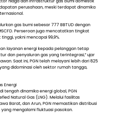
tor niaga dan infrastruktur gas bumi domestik
dapatan perusahaan, meski terdapat dinamika
ternasional.
yalurkan gas bumi sebesar 777 BBTUD dengan
MSCFD. Perseroan juga mencatatkan tingkat
 tinggi, yakni mencapai 99,9%.
an layanan energi kepada pelanggan tetap
tur dan penyaluran gas yang terintegrasi,” ujar
an. Saat ini, PGN telah melayani lebih dari 825
, yang didominasi oleh sektor rumah tangga,
as Energi
di tengah dinamika energi global, PGN
d Natural Gas (LNG). Melalui fasilitas
Jawa Barat, dan Arun, PGN memastikan distribusi
h yang mengalami fluktuasi pasokan.