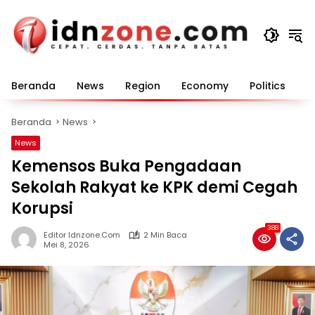
Langsung
ke
konten
Beranda
News
Region
Economy
Politics
E
Beranda
News
News
Kemensos Buka Pengadaan
Sekolah Rakyat ke KPK demi Cegah
Korupsi
388
Editor Idnzone.com
2 Min Baca
Mei 8, 2026