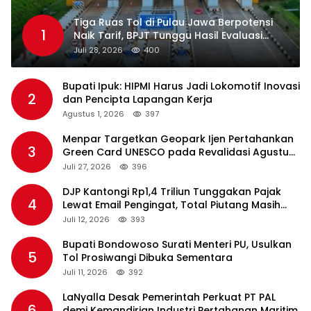
Tiga Ruas Tol di Pulau Jawa Berpotensi
1
Naik Tarif, BPJT Tunggu Hasil Evaluasi
Standar Pelayanan
Juli 28, 2026
400
Bupati Ipuk: HIPMI Harus Jadi Lokomotif Inovasi
2
dan Pencipta Lapangan Kerja
Agustus 1, 2026
397
Menpar Targetkan Geopark Ijen Pertahankan
3
Green Card UNESCO pada Revalidasi Agustus
2026
Juli 27, 2026
396
DJP Kantongi Rp1,4 Triliun Tunggakan Pajak
4
Lewat Email Pengingat, Total Piutang Masih
Rp36 Triliun
Juli 12, 2026
393
Bupati Bondowoso Surati Menteri PU, Usulkan
5
Tol Prosiwangi Dibuka Sementara
Juli 11, 2026
392
LaNyalla Desak Pemerintah Perkuat PT PAL
6
demi Kemandirian Industri Pertahanan Maritim