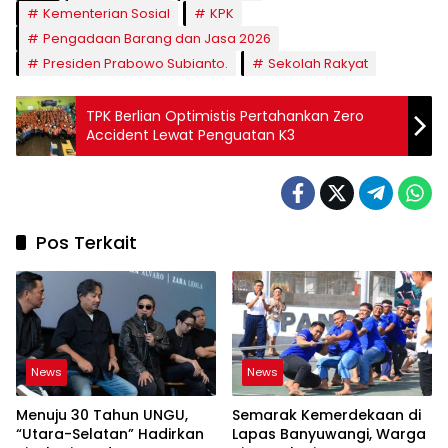
Kementerian Sosial
KPK
Pengadaan Barang dan Jasa 2026
Presiden Prabowo Subianto.
Sekolah Rakyat
TPK Berlian Optimistis Pertahankan Zero
Accident Lewat Penguatan K3
Pos Terkait
News
News
Menuju 30 Tahun UNGU,
Semarak Kemerdekaan di
“Utara-Selatan” Hadirkan
Lapas Banyuwangi, Warga