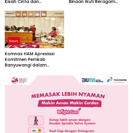
Kisah Cinta dan
Binaan Ikuti Beragam
Perpisahan
Perlombaan
News
Komnas HAM Apresiasi
Komitmen Pemkab
Banyuwangi dalam
Pembangunan Berbasis
Hak Asasi Manusia