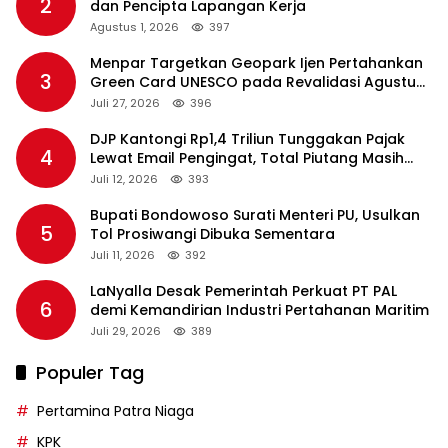
2
dan Pencipta Lapangan Kerja
Agustus 1, 2026
397
Menpar Targetkan Geopark Ijen Pertahankan
3
Green Card UNESCO pada Revalidasi Agustus
2026
Juli 27, 2026
396
DJP Kantongi Rp1,4 Triliun Tunggakan Pajak
4
Lewat Email Pengingat, Total Piutang Masih
Rp36 Triliun
Juli 12, 2026
393
Bupati Bondowoso Surati Menteri PU, Usulkan
5
Tol Prosiwangi Dibuka Sementara
Juli 11, 2026
392
LaNyalla Desak Pemerintah Perkuat PT PAL
6
demi Kemandirian Industri Pertahanan Maritim
Juli 29, 2026
389
Populer Tag
Pertamina Patra Niaga
KPK