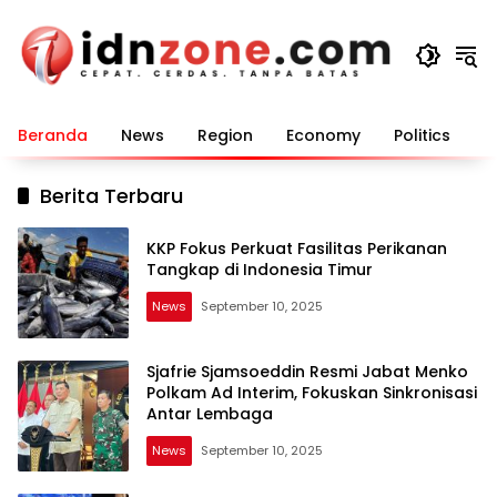
Langsung
ke
konten
Beranda
News
Region
Economy
Politics
E
Berita Terbaru
KKP Fokus Perkuat Fasilitas Perikanan
Tangkap di Indonesia Timur
News
September 10, 2025
Sjafrie Sjamsoeddin Resmi Jabat Menko
Polkam Ad Interim, Fokuskan Sinkronisasi
Antar Lembaga
News
September 10, 2025