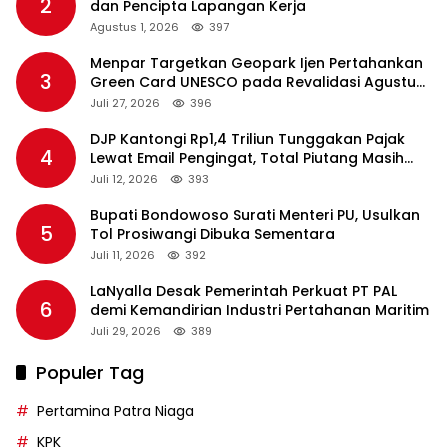
2
dan Pencipta Lapangan Kerja
Agustus 1, 2026
397
Menpar Targetkan Geopark Ijen Pertahankan
3
Green Card UNESCO pada Revalidasi Agustus
2026
Juli 27, 2026
396
DJP Kantongi Rp1,4 Triliun Tunggakan Pajak
4
Lewat Email Pengingat, Total Piutang Masih
Rp36 Triliun
Juli 12, 2026
393
Bupati Bondowoso Surati Menteri PU, Usulkan
5
Tol Prosiwangi Dibuka Sementara
Juli 11, 2026
392
LaNyalla Desak Pemerintah Perkuat PT PAL
6
demi Kemandirian Industri Pertahanan Maritim
Juli 29, 2026
389
Populer Tag
Pertamina Patra Niaga
KPK