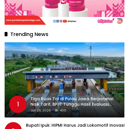
Trending News
Tiga Ruas Tol di Pulau Jawa Berpotensi
1
Naik Tarif, BPJT Tunggu Hasil Evaluasi
Standar Pelayanan
Juli 28, 2026
400
Bupati Ipuk: HIPMI Harus Jadi Lokomotif Inovasi